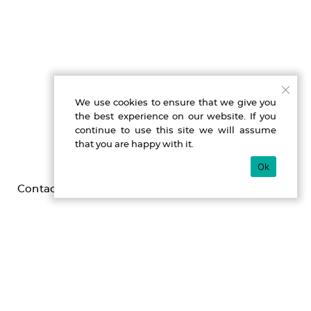
We use cookies to ensure that we give you
the best experience on our website. If you
continue to use this site we will assume
that you are happy with it.
Ok
Contact
Imprint
Privacy
Gefördert durch die Beauftragte der Bundesregierung für
Kultur und Medien im Programm NEUSTART KULTUR,
[Hilfsprogramm DIS-TANZEN/ tanz:digital/ DIS-TANZ-START]
des Dachverband Tanz Deutschland.