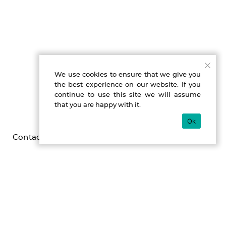
We use cookies to ensure that we give you
the best experience on our website. If you
continue to use this site we will assume
that you are happy with it.
Ok
Contact
Imprint
Privacy
Gefördert durch die Beauftragte der Bundesregierung für
Kultur und Medien im Programm NEUSTART KULTUR,
[Hilfsprogramm DIS-TANZEN/ tanz:digital/ DIS-TANZ-START]
des Dachverband Tanz Deutschland.