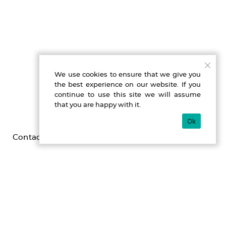
We use cookies to ensure that we give you
the best experience on our website. If you
continue to use this site we will assume
that you are happy with it.
Ok
Contact
Imprint
Privacy
Gefördert durch die Beauftragte der Bundesregierung für
Kultur und Medien im Programm NEUSTART KULTUR,
[Hilfsprogramm DIS-TANZEN/ tanz:digital/ DIS-TANZ-START]
des Dachverband Tanz Deutschland.