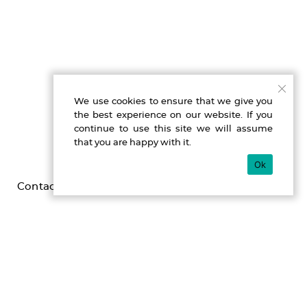
We use cookies to ensure that we give you
the best experience on our website. If you
continue to use this site we will assume
that you are happy with it.
Ok
Contact
Imprint
Privacy
Gefördert durch die Beauftragte der Bundesregierung für
Kultur und Medien im Programm NEUSTART KULTUR,
[Hilfsprogramm DIS-TANZEN/ tanz:digital/ DIS-TANZ-START]
des Dachverband Tanz Deutschland.