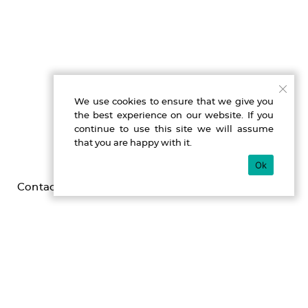
We use cookies to ensure that we give you
the best experience on our website. If you
continue to use this site we will assume
that you are happy with it.
Ok
Contact
Imprint
Privacy
Gefördert durch die Beauftragte der Bundesregierung für
Kultur und Medien im Programm NEUSTART KULTUR,
[Hilfsprogramm DIS-TANZEN/ tanz:digital/ DIS-TANZ-START]
des Dachverband Tanz Deutschland.