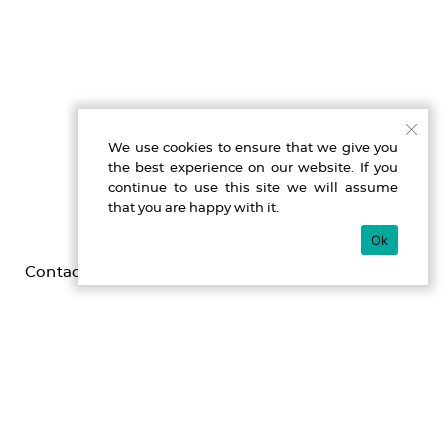
We use cookies to ensure that we give you
the best experience on our website. If you
continue to use this site we will assume
that you are happy with it.
Ok
Contact
Imprint
Privacy
Gefördert durch die Beauftragte der Bundesregierung für
Kultur und Medien im Programm NEUSTART KULTUR,
[Hilfsprogramm DIS-TANZEN/ tanz:digital/ DIS-TANZ-START]
des Dachverband Tanz Deutschland.