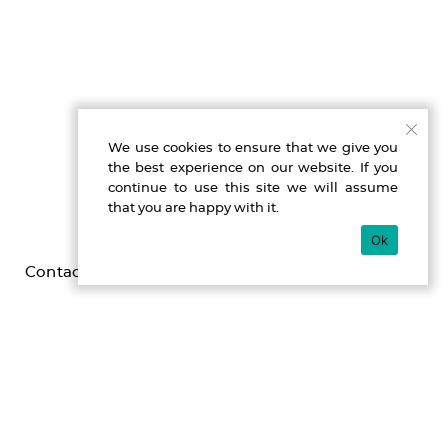
We use cookies to ensure that we give you
the best experience on our website. If you
continue to use this site we will assume
that you are happy with it.
Ok
Contact
Imprint
Privacy
Gefördert durch die Beauftragte der Bundesregierung für
Kultur und Medien im Programm NEUSTART KULTUR,
[Hilfsprogramm DIS-TANZEN/ tanz:digital/ DIS-TANZ-START]
des Dachverband Tanz Deutschland.