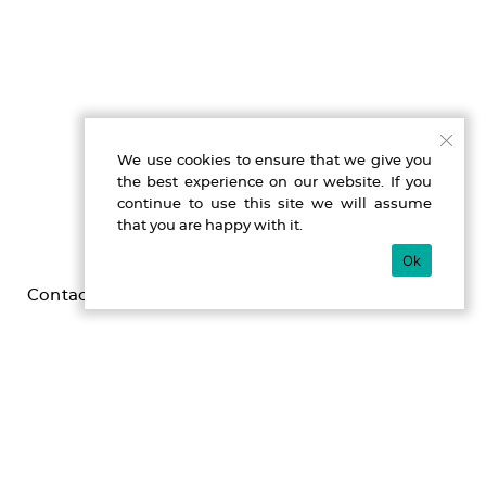
We use cookies to ensure that we give you
the best experience on our website. If you
continue to use this site we will assume
that you are happy with it.
Ok
Contact
Imprint
Privacy
Gefördert durch die Beauftragte der Bundesregierung für
Kultur und Medien im Programm NEUSTART KULTUR,
[Hilfsprogramm DIS-TANZEN/ tanz:digital/ DIS-TANZ-START]
des Dachverband Tanz Deutschland.