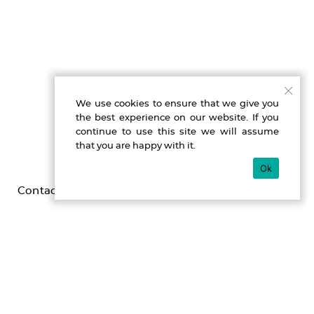
We use cookies to ensure that we give you
the best experience on our website. If you
continue to use this site we will assume
that you are happy with it.
Ok
Contact
Imprint
Privacy
Gefördert durch die Beauftragte der Bundesregierung für
Kultur und Medien im Programm NEUSTART KULTUR,
[Hilfsprogramm DIS-TANZEN/ tanz:digital/ DIS-TANZ-START]
des Dachverband Tanz Deutschland.