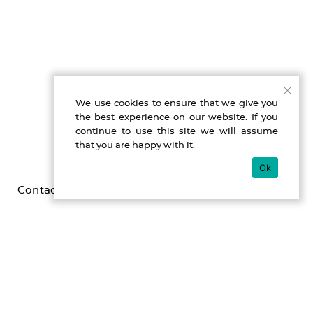
We use cookies to ensure that we give you
the best experience on our website. If you
continue to use this site we will assume
that you are happy with it.
Ok
Contact
Imprint
Privacy
Gefördert durch die Beauftragte der Bundesregierung für
Kultur und Medien im Programm NEUSTART KULTUR,
[Hilfsprogramm DIS-TANZEN/ tanz:digital/ DIS-TANZ-START]
des Dachverband Tanz Deutschland.