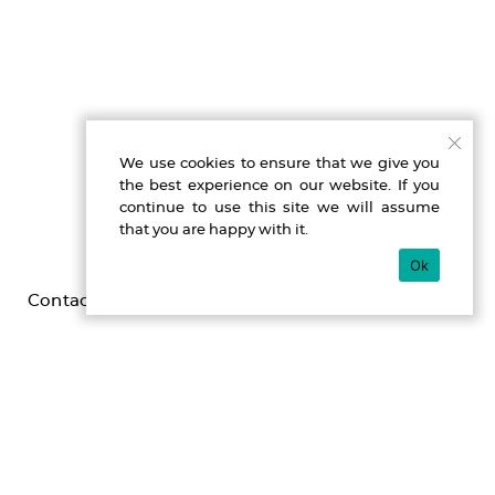
We use cookies to ensure that we give you
the best experience on our website. If you
continue to use this site we will assume
that you are happy with it.
Ok
Contact
Imprint
Privacy
Gefördert durch die Beauftragte der Bundesregierung für
Kultur und Medien im Programm NEUSTART KULTUR,
[Hilfsprogramm DIS-TANZEN/ tanz:digital/ DIS-TANZ-START]
des Dachverband Tanz Deutschland.