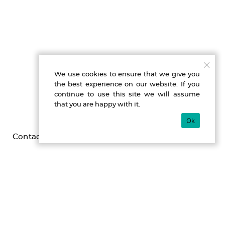
We use cookies to ensure that we give you
the best experience on our website. If you
continue to use this site we will assume
that you are happy with it.
Ok
Contact
Imprint
Privacy
Gefördert durch die Beauftragte der Bundesregierung für
Kultur und Medien im Programm NEUSTART KULTUR,
[Hilfsprogramm DIS-TANZEN/ tanz:digital/ DIS-TANZ-START]
des Dachverband Tanz Deutschland.