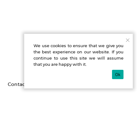
We use cookies to ensure that we give you
the best experience on our website. If you
continue to use this site we will assume
that you are happy with it.
Ok
Contact
Imprint
Privacy
Gefördert durch die Beauftragte der Bundesregierung für
Kultur und Medien im Programm NEUSTART KULTUR,
[Hilfsprogramm DIS-TANZEN/ tanz:digital/ DIS-TANZ-START]
des Dachverband Tanz Deutschland.